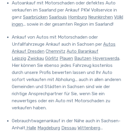
Autoankauf mit Motorschaden oder defektes Auto
verkaufen im Saarland
per Ankauf PKW Vollservice in
ganz
Saarbrücken
Saarlouis
Homburg
Neunkirchen
Völkl
ingen
... sowie in der gesamten Region im Saarland!
Ankauf von Autos mit Motorschaden oder
Unfallfahrzeuge Ankauf auch in Sachsen
per
Autos
Ankauf Dresden
Chemnitz
Auto Barankauf
Leipzig
Zwickau
Görlitz
Plauen
Bautzen
Hoyerswerda
.
Hier können Sie ebenso jedes Fahrzeug kostenlos
durch unsere Profis bewerten lassen und Ihr Auto
sofort verkaufen mit Abholung... auch in allen anderen
Gemeinden und Städten in Sachsen sind wie der
richtige Ansprechpartner für Sie, wenn Sie ein
neuwertiges oder ein Auto mit Motorschaden zu
verkaufen haben.
Gebrauchtwagenankauf in der Nähe auch in Sachsen-
Anhalt
Halle
Magdeburg
Dessau
Wittenberg
...