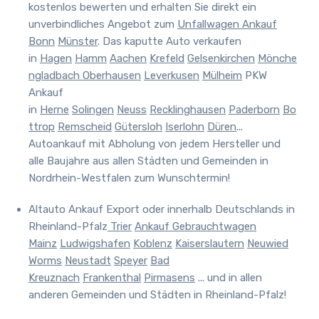
kostenlos bewerten und erhalten Sie direkt ein
unverbindliches Angebot zum
Unfallwagen Ankauf
Bonn
Münster
. Das kaputte Auto verkaufen
in
Hagen
Hamm
Aachen
Krefeld
Gelsenkirchen
Mönche
ngladbach
Oberhausen
Leverkusen
Mülheim
PKW
Ankauf
in
Herne
Solingen
Neuss
Recklinghausen
Paderborn
Bo
ttrop
Remscheid
Gütersloh
Iserlohn
Düren
...
Autoankauf mit Abholung von jedem Hersteller und
alle Baujahre aus allen Städten und Gemeinden in
Nordrhein-Westfalen zum Wunschtermin!
Altauto Ankauf Export oder innerhalb Deutschlands in
Rheinland-Pfalz
Trier
Ankauf Gebrauchtwagen
Mainz
Ludwigshafen
Koblenz
Kaiserslautern
Neuwied
Worms
Neustadt
Speyer
Bad
Kreuznach
Frankenthal
Pirmasens
... und in allen
anderen Gemeinden und Städten in Rheinland-Pfalz!