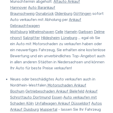
Wunschtermin abgeholt
:
Altauto Ankauf
Hannover
Auto Barankauf
Braunschweig
Osnabrück
Oldenburg
Göttingen
sofort
Auto verkaufen mit Abholung per
Ankauf
Gebrauchtwagen
Wolfsburg
Wilhelmshaven
Celle
Hameln
Garbsen
Delme
nhorst
Salzgitter
Hildesheim
Lüneburg
... egal ob Sie
ein Auto mit Motorschaden zu verkaufen haben oder
ein neuwertiges Fahrzeug, Sie erhalten eine kostenlose
Bewertung und ein unverbindliches Top-Angebot auch
in allen anderen Städten in Niedersachsen und können
Ihr Auto für beste Preise verkaufen!
Neues oder beschädigtes Auto verkaufen auch in
Nordrhein-Westfalen
Motorschaden Ankauf
Bochum
Getriebeschaden Ankauf Bielefeld
Ankauf
Schrottauto Dortmund
Essen
Auto verkaufen mit
Schaden Köln
Unfallwagen Ankauf Düsseldorf
Autos
Ankauf Duisburg
Wuppertal
- lassen Sie Ihr Fahrzeug