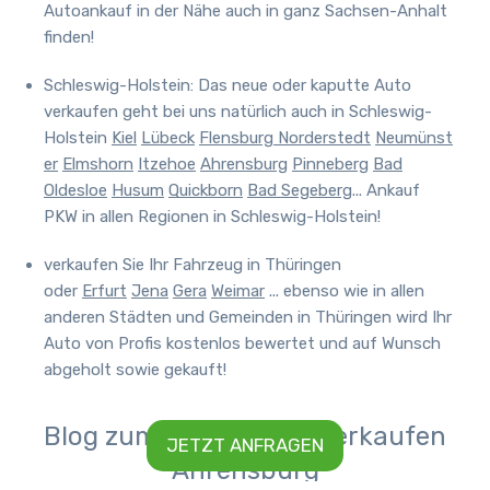
Autoankauf in der Nähe auch in ganz Sachsen-Anhalt
finden!
Schleswig-Holstein: Das neue oder kaputte Auto
verkaufen geht bei uns natürlich auch in Schleswig-
Holstein
Kiel
Lübeck
Flensburg
Norderstedt
Neumünst
er
Elmshorn
Itzehoe
Ahrensburg
Pinneberg
Bad
Oldesloe
Husum
Quickborn
Bad Segeberg
... Ankauf
PKW in allen Regionen in Schleswig-Holstein!
verkaufen Sie Ihr Fahrzeug in Thüringen
oder
Erfurt
Jena
Gera
Weimar
... ebenso wie in allen
anderen Städten und Gemeinden in Thüringen wird Ihr
Auto von Profis kostenlos bewertet und auf Wunsch
abgeholt sowie gekauft!
Blog zum Thema Auto verkaufen
JETZT ANFRAGEN
Ahrensburg