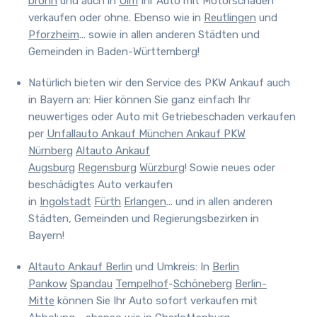
bronn
und auch in
Ulm
Ihr Auto mit Motorschaden
verkaufen oder ohne. Ebenso wie in
Reutlingen
und
Pforzheim
... sowie in allen anderen Städten und
Gemeinden in Baden-Württemberg!
Natürlich bieten wir den Service des PKW Ankauf auch
in Bayern an:
Hier können Sie ganz einfach Ihr
neuwertiges oder Auto mit Getriebeschaden verkaufen
per
Unfallauto Ankauf München
Ankauf PKW
Nürnberg
Altauto Ankauf
Augsburg
Regensburg
Würzburg
! Sowie neues oder
beschädigtes Auto verkaufen
in
Ingolstadt
Fürth
Erlangen
... und in allen anderen
Städten, Gemeinden und Regierungsbezirken in
Bayern!
Altauto Ankauf Berlin
und Umkreis
:
In
Berlin
Pankow
Spandau
Tempelhof
-
Schöneberg
Berlin-
Mitte
können Sie Ihr Auto sofort verkaufen mit