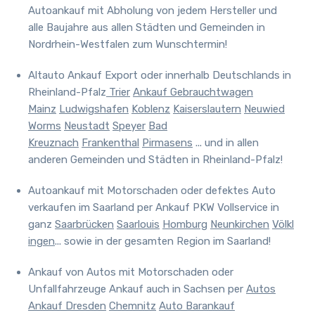
Autoankauf mit Abholung von jedem Hersteller und
alle Baujahre aus allen Städten und Gemeinden in
Nordrhein-Westfalen zum Wunschtermin!
Altauto Ankauf Export oder innerhalb Deutschlands in
Rheinland-Pfalz
Trier
Ankauf Gebrauchtwagen
Mainz
Ludwigshafen
Koblenz
Kaiserslautern
Neuwied
Worms
Neustadt
Speyer
Bad
Kreuznach
Frankenthal
Pirmasens
... und in allen
anderen Gemeinden und Städten in Rheinland-Pfalz!
Autoankauf mit Motorschaden oder defektes Auto
verkaufen im Saarland
per Ankauf PKW Vollservice in
ganz
Saarbrücken
Saarlouis
Homburg
Neunkirchen
Völkl
ingen
... sowie in der gesamten Region im Saarland!
Ankauf von Autos mit Motorschaden oder
Unfallfahrzeuge Ankauf auch in Sachsen
per
Autos
Ankauf Dresden
Chemnitz
Auto Barankauf