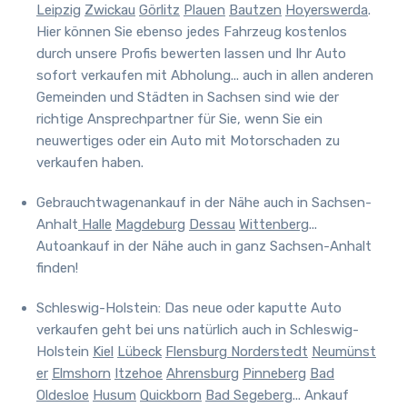
Leipzig
Zwickau
Görlitz
Plauen
Bautzen
Hoyerswerda
.
Hier können Sie ebenso jedes Fahrzeug kostenlos
durch unsere Profis bewerten lassen und Ihr Auto
sofort verkaufen mit Abholung... auch in allen anderen
Gemeinden und Städten in Sachsen sind wie der
richtige Ansprechpartner für Sie, wenn Sie ein
neuwertiges oder ein Auto mit Motorschaden zu
verkaufen haben.
Gebrauchtwagenankauf in der Nähe auch in Sachsen-
Anhalt
Halle
Magdeburg
Dessau
Wittenberg
...
Autoankauf in der Nähe auch in ganz Sachsen-Anhalt
finden!
Schleswig-Holstein: Das neue oder kaputte Auto
verkaufen geht bei uns natürlich auch in Schleswig-
Holstein
Kiel
Lübeck
Flensburg
Norderstedt
Neumünst
er
Elmshorn
Itzehoe
Ahrensburg
Pinneberg
Bad
Oldesloe
Husum
Quickborn
Bad Segeberg
... Ankauf