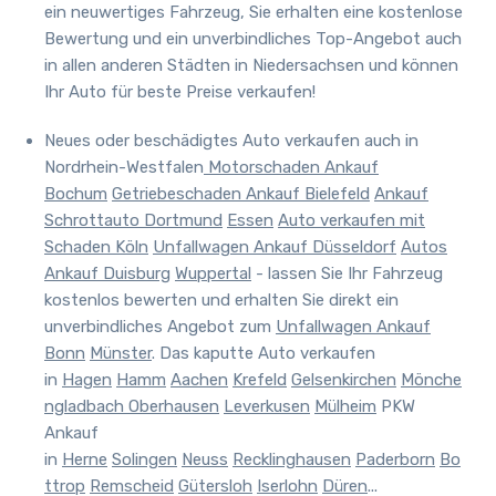
ein neuwertiges Fahrzeug, Sie erhalten eine kostenlose
Bewertung und ein unverbindliches Top-Angebot auch
in allen anderen Städten in Niedersachsen und können
Ihr Auto für beste Preise verkaufen!
Neues oder beschädigtes Auto verkaufen auch in
Nordrhein-Westfalen
Motorschaden Ankauf
Bochum
Getriebeschaden Ankauf Bielefeld
Ankauf
Schrottauto Dortmund
Essen
Auto verkaufen mit
Schaden Köln
Unfallwagen Ankauf Düsseldorf
Autos
Ankauf Duisburg
Wuppertal
- lassen Sie Ihr Fahrzeug
kostenlos bewerten und erhalten Sie direkt ein
unverbindliches Angebot zum
Unfallwagen Ankauf
Bonn
Münster
. Das kaputte Auto verkaufen
in
Hagen
Hamm
Aachen
Krefeld
Gelsenkirchen
Mönche
ngladbach
Oberhausen
Leverkusen
Mülheim
PKW
Ankauf
in
Herne
Solingen
Neuss
Recklinghausen
Paderborn
Bo
ttrop
Remscheid
Gütersloh
Iserlohn
Düren
...