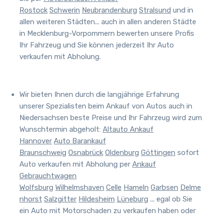
Rostock
Schwerin
Neubrandenburg
Stralsund
und in
allen weiteren Städten
... auch in allen anderen Städte
in Mecklenburg-Vorpommern bewerten unsere Profis
Ihr Fahrzeug
und Sie können jederzeit Ihr Auto
verkaufen mit Abholung.
Wir bieten Ihnen durch die langjährige Erfahrung
unserer Spezialisten beim Ankauf von Autos auch in
Niedersachsen beste Preise und
Ihr Fahrzeug wird zum
Wunschtermin abgeholt
:
Altauto Ankauf
Hannover
Auto Barankauf
Braunschweig
Osnabrück
Oldenburg
Göttingen
sofort
Auto verkaufen mit Abholung per
Ankauf
Gebrauchtwagen
Wolfsburg
Wilhelmshaven
Celle
Hameln
Garbsen
Delme
nhorst
Salzgitter
Hildesheim
Lüneburg
... egal ob Sie
ein Auto mit Motorschaden zu verkaufen haben oder