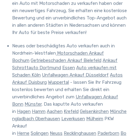
ein Auto mit Motorschaden zu verkaufen haben oder
ein neuwertiges Fahrzeug, Sie erhalten eine kostenlose
Bewertung und ein unverbindliches Top-Angebot auch
in allen anderen Städten in Niedersachsen und können
Ihr Auto für beste Preise verkaufen!
Neues oder beschädigtes Auto verkaufen auch in
Nordrhein-Westfalen
Motorschaden Ankauf
Bochum
Getriebeschaden Ankauf Bielefeld
Ankauf
Schrottauto Dortmund
Essen
Auto verkaufen mit
Schaden Köln
Unfallwagen Ankauf Düsseldorf
Autos
Ankauf Duisburg
Wuppertal
- lassen Sie Ihr Fahrzeug
kostenlos bewerten und erhalten Sie direkt ein
unverbindliches Angebot zum
Unfallwagen Ankauf
Bonn
Münster
. Das kaputte Auto verkaufen
in
Hagen
Hamm
Aachen
Krefeld
Gelsenkirchen
Mönche
ngladbach
Oberhausen
Leverkusen
Mülheim
PKW
Ankauf
in
Herne
Solingen
Neuss
Recklinghausen
Paderborn
Bo