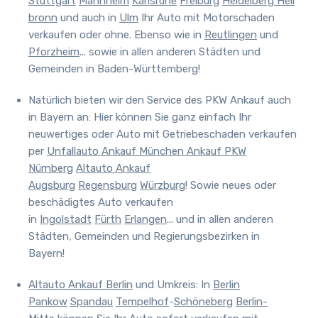
Stuttgart
Mannheim
Karlsruhe
Freiburg
Heidelberg
Heil
bronn
und auch in
Ulm
Ihr Auto mit Motorschaden
verkaufen oder ohne. Ebenso wie in
Reutlingen
und
Pforzheim
... sowie in allen anderen Städten und
Gemeinden in Baden-Württemberg!
Natürlich bieten wir den Service des PKW Ankauf auch
in Bayern an:
Hier können Sie ganz einfach Ihr
neuwertiges oder Auto mit Getriebeschaden verkaufen
per
Unfallauto Ankauf München
Ankauf PKW
Nürnberg
Altauto Ankauf
Augsburg
Regensburg
Würzburg
! Sowie neues oder
beschädigtes Auto verkaufen
in
Ingolstadt
Fürth
Erlangen
... und in allen anderen
Städten, Gemeinden und Regierungsbezirken in
Bayern!
Altauto Ankauf Berlin
und Umkreis
:
In
Berlin
Pankow
Spandau
Tempelhof
-
Schöneberg
Berlin-