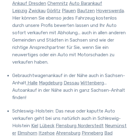
Ankauf Dresden
Chemnitz
Auto Barankauf
Leipzig
Zwickau
Görlitz
Plauen
Bautzen
Hoyerswerda
.
Hier können Sie ebenso jedes Fahrzeug kostenlos
durch unsere Profis bewerten lassen und Ihr Auto
sofort verkaufen mit Abholung... auch in allen anderen
Gemeinden und Städten in Sachsen sind wie der
richtige Ansprechpartner für Sie, wenn Sie ein
neuwertiges oder ein Auto mit Motorschaden zu
verkaufen haben.
Gebrauchtwagenankauf in der Nähe auch in Sachsen-
Anhalt
Halle
Magdeburg
Dessau
Wittenberg
...
Autoankauf in der Nähe auch in ganz Sachsen-Anhalt
finden!
Schleswig-Holstein: Das neue oder kaputte Auto
verkaufen geht bei uns natürlich auch in Schleswig-
Holstein
Kiel
Lübeck
Flensburg
Norderstedt
Neumünst
er
Elmshorn
Itzehoe
Ahrensburg
Pinneberg
Bad