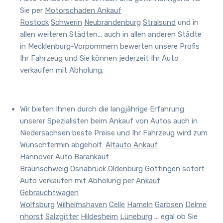
Sie per
Motorschaden Ankauf
Rostock
Schwerin
Neubrandenburg
Stralsund
und in
allen weiteren Städten
... auch in allen anderen Städte
in Mecklenburg-Vorpommern bewerten unsere Profis
Ihr Fahrzeug
und Sie können jederzeit Ihr Auto
verkaufen mit Abholung.
Wir bieten Ihnen durch die langjährige Erfahrung
unserer Spezialisten beim Ankauf von Autos auch in
Niedersachsen beste Preise und
Ihr Fahrzeug wird zum
Wunschtermin abgeholt
:
Altauto Ankauf
Hannover
Auto Barankauf
Braunschweig
Osnabrück
Oldenburg
Göttingen
sofort
Auto verkaufen mit Abholung per
Ankauf
Gebrauchtwagen
Wolfsburg
Wilhelmshaven
Celle
Hameln
Garbsen
Delme
nhorst
Salzgitter
Hildesheim
Lüneburg
... egal ob Sie