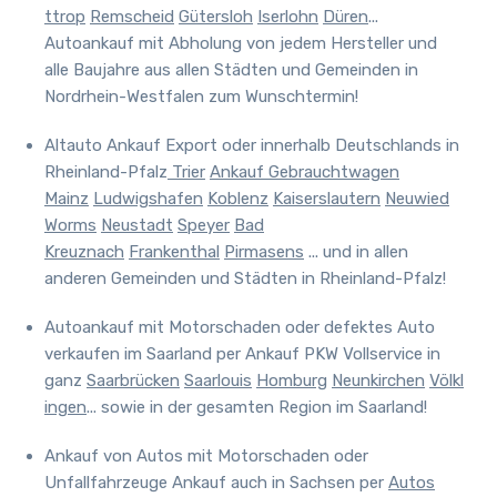
ttrop
Remscheid
Gütersloh
Iserlohn
Düren
...
Autoankauf mit Abholung von jedem Hersteller und
alle Baujahre aus allen Städten und Gemeinden in
Nordrhein-Westfalen zum Wunschtermin!
Altauto Ankauf Export oder innerhalb Deutschlands in
Rheinland-Pfalz
Trier
Ankauf Gebrauchtwagen
Mainz
Ludwigshafen
Koblenz
Kaiserslautern
Neuwied
Worms
Neustadt
Speyer
Bad
Kreuznach
Frankenthal
Pirmasens
... und in allen
anderen Gemeinden und Städten in Rheinland-Pfalz!
Autoankauf mit Motorschaden oder defektes Auto
verkaufen im Saarland
per Ankauf PKW Vollservice in
ganz
Saarbrücken
Saarlouis
Homburg
Neunkirchen
Völkl
ingen
... sowie in der gesamten Region im Saarland!
Ankauf von Autos mit Motorschaden oder
Unfallfahrzeuge Ankauf auch in Sachsen
per
Autos