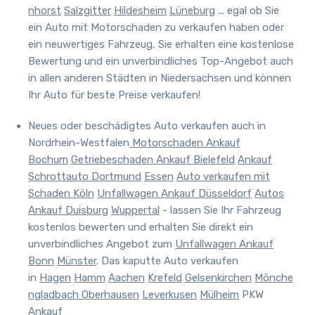
nhorst
Salzgitter
Hildesheim
Lüneburg
... egal ob Sie
ein Auto mit Motorschaden zu verkaufen haben oder
ein neuwertiges Fahrzeug, Sie erhalten eine kostenlose
Bewertung und ein unverbindliches Top-Angebot auch
in allen anderen Städten in Niedersachsen und können
Ihr Auto für beste Preise verkaufen!
Neues oder beschädigtes Auto verkaufen auch in
Nordrhein-Westfalen
Motorschaden Ankauf
Bochum
Getriebeschaden Ankauf Bielefeld
Ankauf
Schrottauto Dortmund
Essen
Auto verkaufen mit
Schaden Köln
Unfallwagen Ankauf Düsseldorf
Autos
Ankauf Duisburg
Wuppertal
- lassen Sie Ihr Fahrzeug
kostenlos bewerten und erhalten Sie direkt ein
unverbindliches Angebot zum
Unfallwagen Ankauf
Bonn
Münster
. Das kaputte Auto verkaufen
in
Hagen
Hamm
Aachen
Krefeld
Gelsenkirchen
Mönche
ngladbach
Oberhausen
Leverkusen
Mülheim
PKW
Ankauf