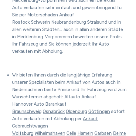
Mecklenburg-Vorpommern wird auch ein defektes
Auto verkaufen sehr einfach und gewinnbringend für
Sie per
Motorschaden Ankauf
Rostock
Schwerin
Neubrandenburg
Stralsund
und in
allen weiteren Städten
... auch in allen anderen Städte
in Mecklenburg-Vorpommern bewerten unsere Profis
Ihr Fahrzeug
und Sie können jederzeit Ihr Auto
verkaufen mit Abholung.
Wir bieten Ihnen durch die langjährige Erfahrung
unserer Spezialisten beim Ankauf von Autos auch in
Niedersachsen beste Preise und
Ihr Fahrzeug wird zum
Wunschtermin abgeholt
:
Altauto Ankauf
Hannover
Auto Barankauf
Braunschweig
Osnabrück
Oldenburg
Göttingen
sofort
Auto verkaufen mit Abholung per
Ankauf
Gebrauchtwagen
Wolfsburg
Wilhelmshaven
Celle
Hameln
Garbsen
Delme