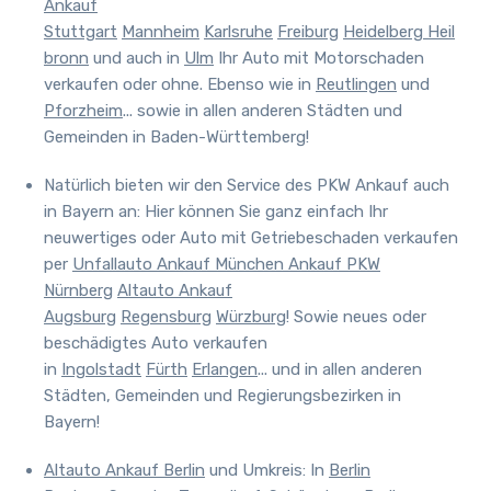
Ankauf
Stuttgart
Mannheim
Karlsruhe
Freiburg
Heidelberg
Heil
bronn
und auch in
Ulm
Ihr Auto mit Motorschaden
verkaufen oder ohne. Ebenso wie in
Reutlingen
und
Pforzheim
... sowie in allen anderen Städten und
Gemeinden in Baden-Württemberg!
Natürlich bieten wir den Service des PKW Ankauf auch
in Bayern an:
Hier können Sie ganz einfach Ihr
neuwertiges oder Auto mit Getriebeschaden verkaufen
per
Unfallauto Ankauf München
Ankauf PKW
Nürnberg
Altauto Ankauf
Augsburg
Regensburg
Würzburg
! Sowie neues oder
beschädigtes Auto verkaufen
in
Ingolstadt
Fürth
Erlangen
... und in allen anderen
Städten, Gemeinden und Regierungsbezirken in
Bayern!
Altauto Ankauf Berlin
und Umkreis
:
In
Berlin