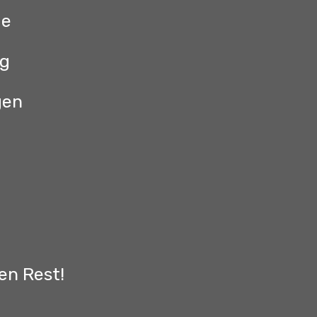
ge
ug
gen
g
en Rest!