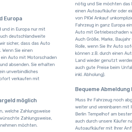
nötig und Sie möchten das k
einen Autoaufkäufer oder ei
nd Europa
von PKW Ankauf unkomplizier
Fahrzeug in ganz Europa ei
 und in Europa nur mit
Auto mit Getriebeschaden v
auch deutschlandweite
Auch Größe, Marke, Baujahr 
ir sicher, dass das Auto
Rolle, wenn Sie Ihr Auto so
. Wenn Sie einen
können z.B. durch einen Au
 ein Auto mit Motorschaden
Land wieder genutzt werden
 und absenden. Sie erhalten
auch gute Preise beim Unfal
in unverbindliches
inkl. Abholung).
ofort verkaufen mit
Bequeme Abmeldung 
argeld möglich
Muss Ihr Fahrzeug noch abg
weiter und vereinbaren mit
en, welche Zahlungsweise
Berlin Tempelhof am besten 
ewünschte Zahlungsweise,
auch durch unsere Käufer 
 annehmen möchten.
Autoaufkäufer mit Ihrer Anf