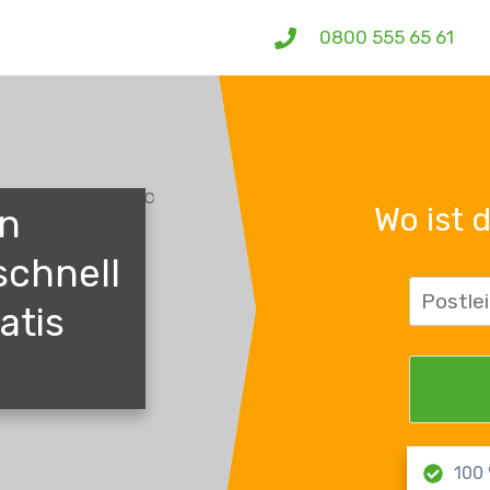
0800 555 65 61
Wo ist 
in
schnell
atis
100 