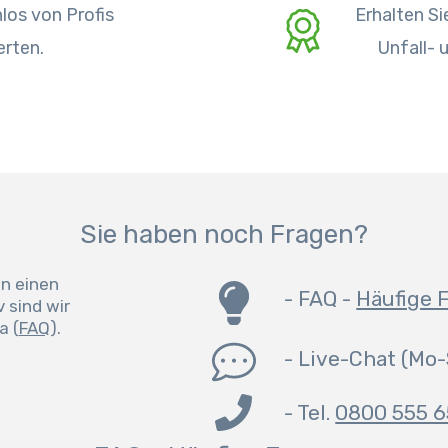
los von Profis
Erhalten S
erten.
Unfall- 
Sie haben noch Fragen?
en einen
-
FAQ -
Häufige 
 sind wir
a (
FAQ
).
-
Live-Chat
(Mo-
- Tel.
0800 555 6